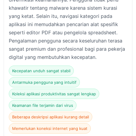
khawatir tentang malware karena sistem kurasi
yang ketat. Selain itu, navigasi kategori pada
aplikasi ini memudahkan pencarian alat spesifik
seperti editor PDF atau pengelola spreadsheet.
Pengalaman pengguna secara keseluruhan terasa
sangat premium dan profesional bagi para pekerja
digital yang membutuhkan kecepatan.
Kecepatan unduh sangat stabil
Antarmuka pengguna yang intuitif
Koleksi aplikasi produktivitas sangat lengkap
Keamanan file terjamin dari virus
Beberapa deskripsi aplikasi kurang detail
Memerlukan koneksi internet yang kuat