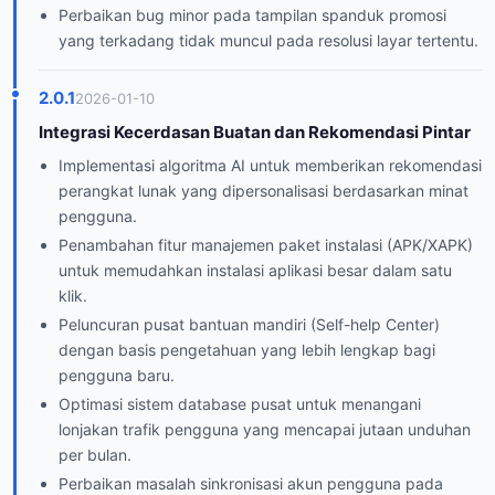
Perbaikan bug minor pada tampilan spanduk promosi
yang terkadang tidak muncul pada resolusi layar tertentu.
2.0.1
2026-01-10
Integrasi Kecerdasan Buatan dan Rekomendasi Pintar
Implementasi algoritma AI untuk memberikan rekomendasi
perangkat lunak yang dipersonalisasi berdasarkan minat
pengguna.
Penambahan fitur manajemen paket instalasi (APK/XAPK)
untuk memudahkan instalasi aplikasi besar dalam satu
klik.
Peluncuran pusat bantuan mandiri (Self-help Center)
dengan basis pengetahuan yang lebih lengkap bagi
pengguna baru.
Optimasi sistem database pusat untuk menangani
lonjakan trafik pengguna yang mencapai jutaan unduhan
per bulan.
Perbaikan masalah sinkronisasi akun pengguna pada