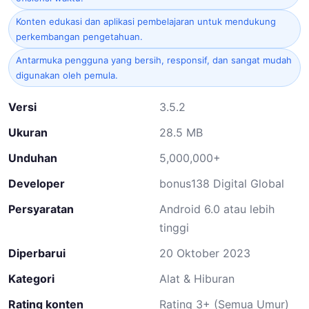
Konten edukasi dan aplikasi pembelajaran untuk mendukung
perkembangan pengetahuan.
Antarmuka pengguna yang bersih, responsif, dan sangat mudah
digunakan oleh pemula.
Versi
3.5.2
Ukuran
28.5 MB
Unduhan
5,000,000+
Developer
bonus138 Digital Global
Persyaratan
Android 6.0 atau lebih
tinggi
Diperbarui
20 Oktober 2023
Kategori
Alat & Hiburan
Rating konten
Rating 3+ (Semua Umur)