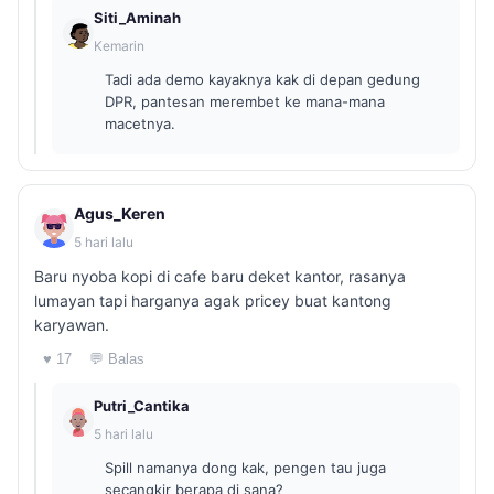
Siti_Aminah
Kemarin
Tadi ada demo kayaknya kak di depan gedung
DPR, pantesan merembet ke mana-mana
macetnya.
Agus_Keren
5 hari lalu
Baru nyoba kopi di cafe baru deket kantor, rasanya
lumayan tapi harganya agak pricey buat kantong
karyawan.
♥ 17
💬 Balas
Putri_Cantika
5 hari lalu
Spill namanya dong kak, pengen tau juga
secangkir berapa di sana?