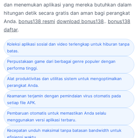
dan menemukan aplikasi yang mereka butuhkan dalam
hitungan detik secara gratis dan aman bagi perangkat
Anda.
bonus138 resmi
download bonus138
..
bonus138
daftar
.
Koleksi aplikasi sosial dan video terlengkap untuk hiburan tanpa
batas.
Perpustakaan game dari berbagai genre populer dengan
performa tinggi.
Alat produktivitas dan utilitas sistem untuk mengoptimalkan
perangkat Anda.
Keamanan terjamin dengan pemindaian virus otomatis pada
setiap file APK.
Pembaruan otomatis untuk memastikan Anda selalu
menggunakan versi aplikasi terbaru.
Kecepatan unduh maksimal tanpa batasan bandwidth untuk
efisiensi waktu.