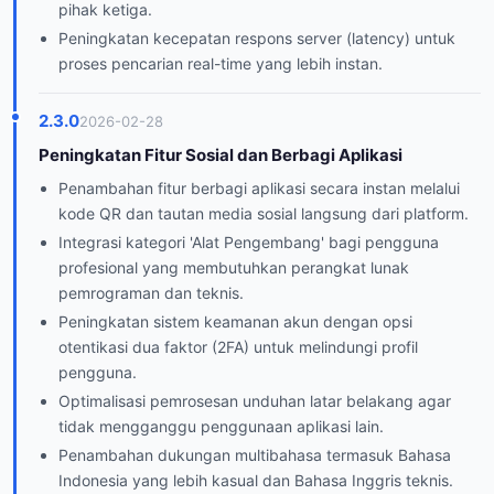
pihak ketiga.
Peningkatan kecepatan respons server (latency) untuk
proses pencarian real-time yang lebih instan.
2.3.0
2026-02-28
Peningkatan Fitur Sosial dan Berbagi Aplikasi
Penambahan fitur berbagi aplikasi secara instan melalui
kode QR dan tautan media sosial langsung dari platform.
Integrasi kategori 'Alat Pengembang' bagi pengguna
profesional yang membutuhkan perangkat lunak
pemrograman dan teknis.
Peningkatan sistem keamanan akun dengan opsi
otentikasi dua faktor (2FA) untuk melindungi profil
pengguna.
Optimalisasi pemrosesan unduhan latar belakang agar
tidak mengganggu penggunaan aplikasi lain.
Penambahan dukungan multibahasa termasuk Bahasa
Indonesia yang lebih kasual dan Bahasa Inggris teknis.