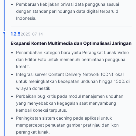
Pembaruan kebijakan privasi data pengguna sesuai
dengan standar perlindungan data digital terbaru di
Indonesia.
1.2.5
2025-07-14
Ekspansi Konten Multimedia dan Optimalisasi Jaringan
Penambahan kategori baru yaitu Perangkat Lunak Video
dan Editor Foto untuk memenuhi permintaan pengguna
kreatif.
Integrasi server Content Delivery Network (CDN) lokal
untuk meningkatkan kecepatan unduhan hingga 150% di
wilayah domestik.
Perbaikan bug kritis pada modul manajemen unduhan
yang menyebabkan kegagalan saat menyambung
kembali koneksi terputus.
Peningkatan sistem caching pada aplikasi untuk
mempercepat pemuatan gambar pratinjau dan ikon
perangkat lunak.