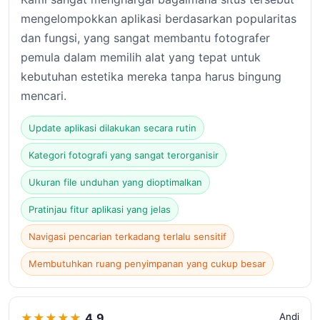
mengelompokkan aplikasi berdasarkan popularitas
dan fungsi, yang sangat membantu fotografer
pemula dalam memilih alat yang tepat untuk
kebutuhan estetika mereka tanpa harus bingung
mencari.
Update aplikasi dilakukan secara rutin
Kategori fotografi yang sangat terorganisir
Ukuran file unduhan yang dioptimalkan
Pratinjau fitur aplikasi yang jelas
Navigasi pencarian terkadang terlalu sensitif
Membutuhkan ruang penyimpanan yang cukup besar
★
★
★
★
★
4.9
Andi