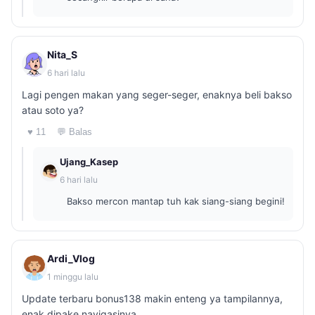
Nita_S
6 hari lalu
Lagi pengen makan yang seger-seger, enaknya beli bakso
atau soto ya?
♥ 11
💬 Balas
Ujang_Kasep
6 hari lalu
Bakso mercon mantap tuh kak siang-siang begini!
Ardi_Vlog
1 minggu lalu
Update terbaru bonus138 makin enteng ya tampilannya,
enak dipake navigasinya.