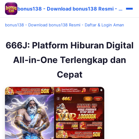
bonus138 - Download bonus138 Resmi - Daftar & Login Aman
bonus138 - Download bonus138 Resmi - Daftar & Login Aman
666J: Platform Hiburan Digital
All-in-One Terlengkap dan
Cepat