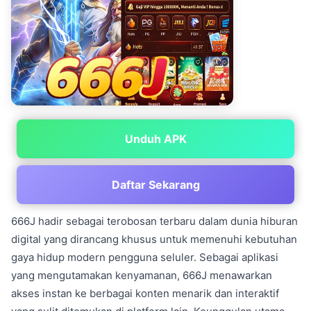
Unduh APK
Daftar Sekarang
666J hadir sebagai terobosan terbaru dalam dunia hiburan
digital yang dirancang khusus untuk memenuhi kebutuhan
gaya hidup modern pengguna seluler. Sebagai aplikasi
yang mengutamakan kenyamanan, 666J menawarkan
akses instan ke berbagai konten menarik dan interaktif