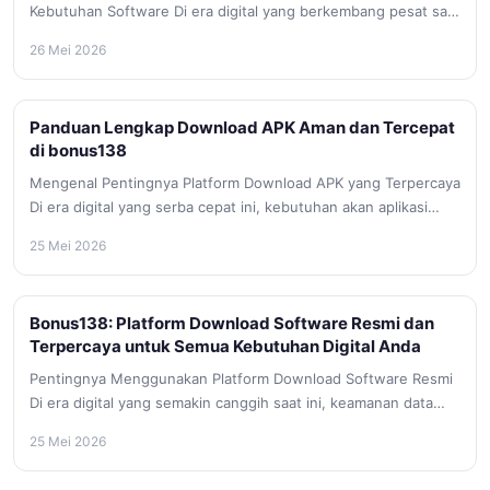
Kebutuhan Software Di era digital yang berkembang pesat saat
ini, perangkat lunak atau software...
26 Mei 2026
Panduan Lengkap Download APK Aman dan Tercepat
di bonus138
Mengenal Pentingnya Platform Download APK yang Terpercaya
Di era digital yang serba cepat ini, kebutuhan akan aplikasi
Android atau yang...
25 Mei 2026
Bonus138: Platform Download Software Resmi dan
Terpercaya untuk Semua Kebutuhan Digital Anda
Pentingnya Menggunakan Platform Download Software Resmi
Di era digital yang semakin canggih saat ini, keamanan data
dan integritas perangkat menjadi...
25 Mei 2026