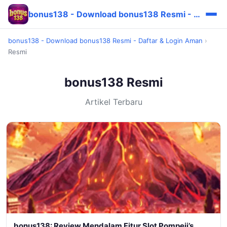
bonus138 - Download bonus138 Resmi - Daftar & Login Aman
bonus138 - Download bonus138 Resmi - Daftar & Login Aman
›
Resmi
bonus138 Resmi
Artikel Terbaru
bonus138: Review Mendalam Fitur Slot Pompeii’s