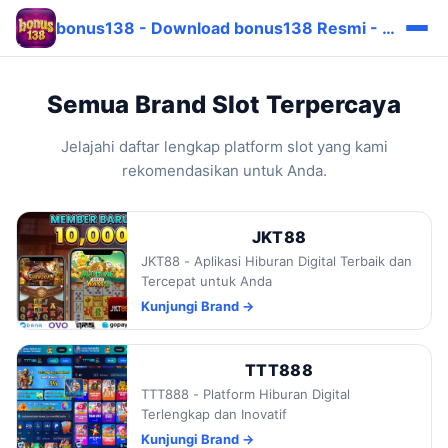
bonus138 - Download bonus138 Resmi - Daftar & Login Aman
Semua Brand Slot Terpercaya
Jelajahi daftar lengkap platform slot yang kami
rekomendasikan untuk Anda.
JKT88
JKT88 - Aplikasi Hiburan Digital Terbaik dan
Tercepat untuk Anda
Kunjungi Brand →
TTT888
TTT888 - Platform Hiburan Digital
Terlengkap dan Inovatif
Kunjungi Brand →