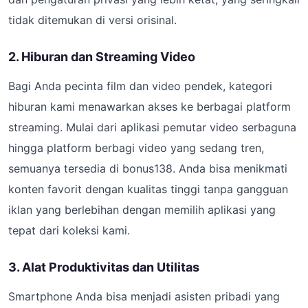
tidak ditemukan di versi orisinal.
2. Hiburan dan Streaming Video
Bagi Anda pecinta film dan video pendek, kategori
hiburan kami menawarkan akses ke berbagai platform
streaming. Mulai dari aplikasi pemutar video serbaguna
hingga platform berbagi video yang sedang tren,
semuanya tersedia di bonus138. Anda bisa menikmati
konten favorit dengan kualitas tinggi tanpa gangguan
iklan yang berlebihan dengan memilih aplikasi yang
tepat dari koleksi kami.
3. Alat Produktivitas dan Utilitas
Smartphone Anda bisa menjadi asisten pribadi yang