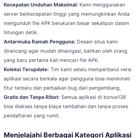
Kecepatan Unduhan Maksimal:
Kami menggunakan
server berkecepatan tinggi yang memungkinkan Anda
mengunduh file APK berukuran besar sekalipun dalam
hitungan detik.
Antarmuka Ramah Pengguna:
Desain situs kami
dirancang agar mudah dinavigasi, bahkan oleh orang
yang baru pertama kali mencari file APK.
Koleksi Terupdate:
Tim kami selalu memperbarui versi
aplikasi secara berkala agar pengguna bisa menikmati
fitur terbaru dan perbaikan bug dari pengembang.
Gratis dan Tanpa Ribet:
Semua aplikasi di bonus138
bisa diakses tanpa biaya tambahan dan tanpa proses
pendaftaran yang rumit.
Menjelajahi Berbagai Kategori Aplikasi