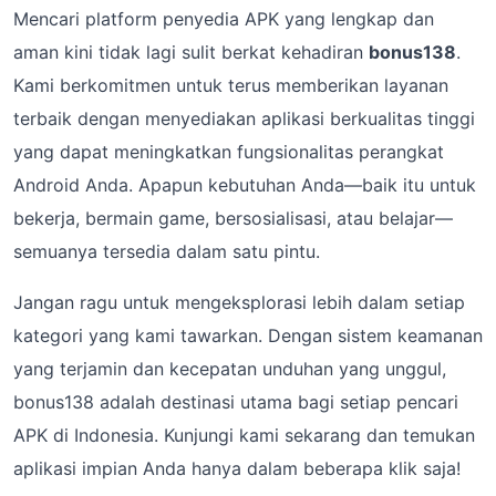
Mencari platform penyedia APK yang lengkap dan
aman kini tidak lagi sulit berkat kehadiran
bonus138
.
Kami berkomitmen untuk terus memberikan layanan
terbaik dengan menyediakan aplikasi berkualitas tinggi
yang dapat meningkatkan fungsionalitas perangkat
Android Anda. Apapun kebutuhan Anda—baik itu untuk
bekerja, bermain game, bersosialisasi, atau belajar—
semuanya tersedia dalam satu pintu.
Jangan ragu untuk mengeksplorasi lebih dalam setiap
kategori yang kami tawarkan. Dengan sistem keamanan
yang terjamin dan kecepatan unduhan yang unggul,
bonus138 adalah destinasi utama bagi setiap pencari
APK di Indonesia. Kunjungi kami sekarang dan temukan
aplikasi impian Anda hanya dalam beberapa klik saja!