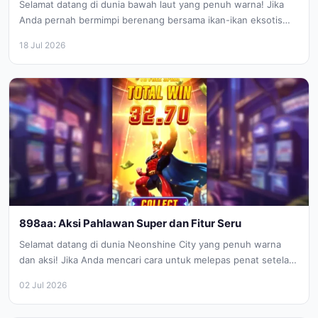
Selamat datang di dunia bawah laut yang penuh warna! Jika
Anda pernah bermimpi berenang bersama ikan-ikan eksotis
sambil mencari harta...
18 Jul 2026
898aa: Aksi Pahlawan Super dan Fitur Seru
Selamat datang di dunia Neonshine City yang penuh warna
dan aksi! Jika Anda mencari cara untuk melepas penat setelah
hari...
02 Jul 2026