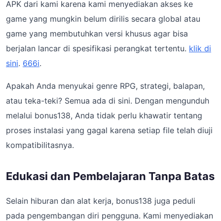
APK dari kami karena kami menyediakan akses ke
game yang mungkin belum dirilis secara global atau
game yang membutuhkan versi khusus agar bisa
berjalan lancar di spesifikasi perangkat tertentu.
klik di
sini
.
666i
.
Apakah Anda menyukai genre RPG, strategi, balapan,
atau teka-teki? Semua ada di sini. Dengan mengunduh
melalui bonus138, Anda tidak perlu khawatir tentang
proses instalasi yang gagal karena setiap file telah diuji
kompatibilitasnya.
Edukasi dan Pembelajaran Tanpa Batas
Selain hiburan dan alat kerja, bonus138 juga peduli
pada pengembangan diri pengguna. Kami menyediakan