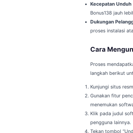
Kecepatan Unduh 
Bonus138 jauh lebi
Dukungan Pelangg
proses instalasi a
Cara Mengun
Proses mendapatka
langkah berikut u
Kunjungi situs res
Gunakan fitur penc
menemukan softwa
Klik pada judul so
pengguna lainnya.
Tekan tombol “Undu