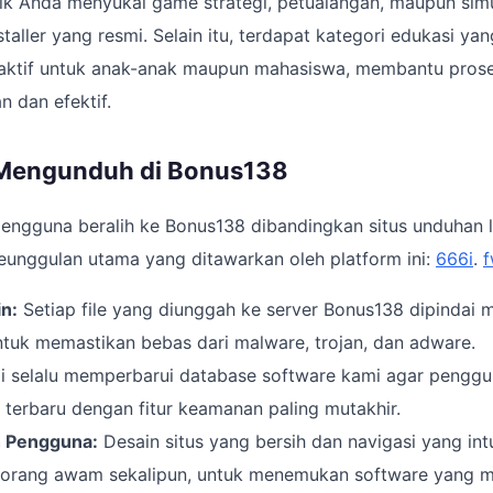
aik Anda menyukai game strategi, petualangan, maupun sim
taller yang resmi. Selain itu, terdapat kategori edukasi yan
raktif untuk anak-anak maupun mahasiswa, membantu prose
 dan efektif.
Mengunduh di Bonus138
ngguna beralih ke Bonus138 dibandingkan situs unduhan l
eunggulan utama yang ditawarkan oleh platform ini:
666i
.
n:
Setiap file yang diunggah ke server Bonus138 dipindai
untuk memastikan bebas dari malware, trojan, dan adware.
 selalu memperbarui database software kami agar penggun
terbaru dengan fitur keamanan paling mutakhir.
 Pengguna:
Desain situs yang bersih dan navigasi yang in
n orang awam sekalipun, untuk menemukan software yang me