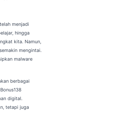
 telah menjadi
elajar, hingga
angkat kita. Namun,
 semakin mengintai.
sipkan malware
akan berbagai
 Bonus138
n digital.
, tetapi juga