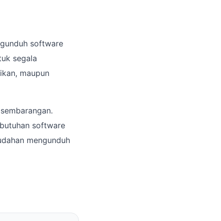
engunduh software
tuk segala
dikan, maupun
 sembarangan.
butuhan software
mudahan mengunduh