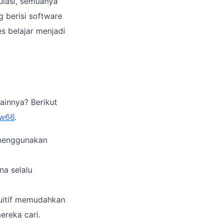
ulasi, semuanya
g berisi software
s belajar menjadi
ainnya? Berikut
fw66
.
 menggunakan
a selalu
tuitif memudahkan
reka cari.