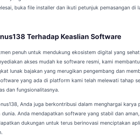
esai, buka file installer dan ikuti petunjuk pemasangan di 
nus138 Terhadap Keaslian Software
men penuh untuk mendukung ekosistem digital yang sehat
yediakan akses mudah ke software resmi, kami membantu
gkat lunak bajakan yang merugikan pengembang dan mem
oftware yang ada di platform kami telah melewati tahap se
as dan fungsionalitasnya.
nus138, Anda juga berkontribusi dalam menghargai karya
uh dunia. Anda mendapatkan software yang stabil dan aman
atkan dukungan untuk terus berinovasi menciptakan aplik
.